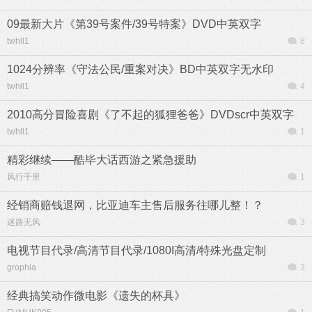
09最新大片《第39号案件/39号特案》DVD中英双字
twhll1
8
1024分辨率《守法公民/重案对决》BD中英双字无水印
twhll1
4
2010高分冒险喜剧《了不起的狐狸爸爸》DVDscr中英双字
twhll1
1
精彩继续——酷毕大话西游之紧急援助
风行千里
1
经销商赔钱退网，比亚迪车主售后服务往哪儿整！？
迷路无风
3
电视节目代录/高清节目代录/1080I高清/特殊光盘定制
grophia
3
经典搞笑动作微电影《遗失的杯具》