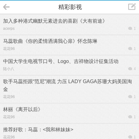
精彩影视
加入多种港式幽默元素进去的喜剧《大有前途》
acerps
1
马蕊歌曲《你的柔情洒满我心扉》怀念陈琳
花花96
1
中国大学生电视节口号、Logo、吉祥物设计征集活动
陆小八
4
歌手马蕊拒跟“范尼”潮流 力压 LADY GAGA苏珊大妈美国淘
金
花花96
1
林丽《离开以后》
花花96
1
推荐好歌：马蕊：<我和林妹妹>
花花96
1