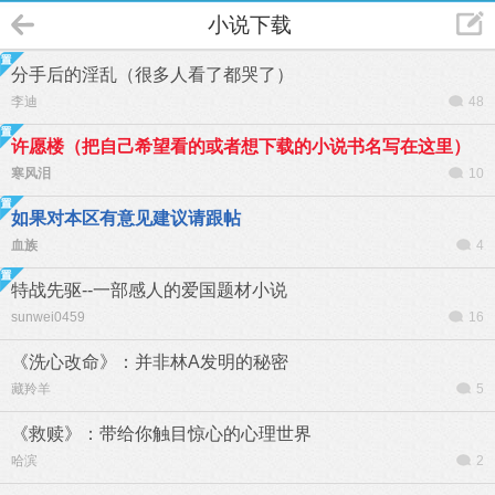
小说下载
分手后的淫乱（很多人看了都哭了）
李迪
48
许愿楼（把自己希望看的或者想下载的小说书名写在这里）
寒风泪
10
如果对本区有意见建议请跟帖
血族
4
特战先驱--一部感人的爱国题材小说
sunwei0459
16
《洗心改命》：并非林A发明的秘密
藏羚羊
5
《救赎》：带给你触目惊心的心理世界
哈滨
2