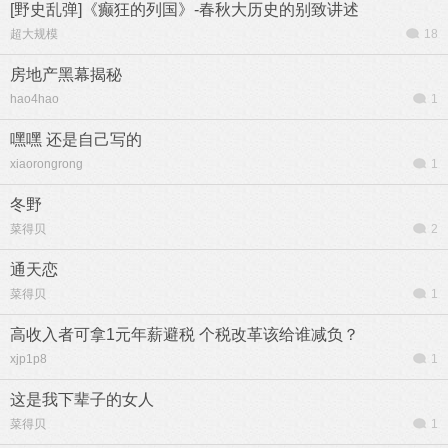
[野史乱弹]《癫狂的列国》-春秋大历史的别致讲述
超大规模
18
房地产黑幕揭秘
hao4hao
1
嘿嘿 还是自己写的
xiaorongrong
1
冬野
菜得贝
2
通天恋
菜得贝
1
高收入者可拿1元年薪避税 个税改革该给谁减负？
xjp1p8
1
这是我下辈子的女人
菜得贝
1