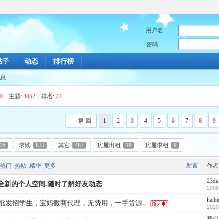
用户名
密码
帖子
动态
排行榜
息
0
|
主题:
4052
|
排名:
27
返 回
1
2
3
4
5
6
7
8
9
16
求购
833
其它
487
房屋出租
19
房屋求租
9
新窗
热门
热帖
精华
更多
作者
23du
全新的个人空间.随时了解好友动态
2008
haibi
批发招学生，宝妈微商代理，无费用，一手货源。
2020