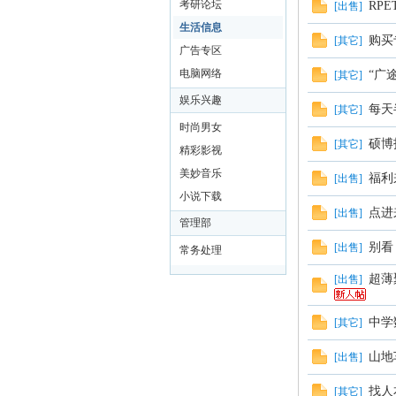
考研论坛
RP
[
出售
]
生活信息
购买
[
其它
]
广告专区
电脑网络
“广
[
其它
]
娱乐兴趣
每天
[
其它
]
时尚男女
硕博
[
其它
]
精彩影视
理
美妙音乐
福利
[
出售
]
小说下载
点进
[
出售
]
管理部
别看
[
出售
]
常务处理
超薄
[
出售
]
中学
[
其它
]
工
山地
[
出售
]
找人
[
其它
]