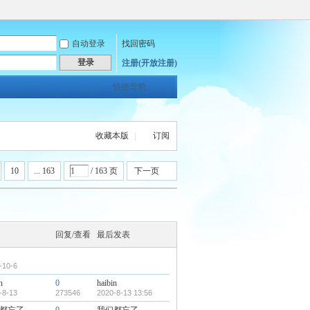
自动登录
找回密码
登录
注册(开放注册)
快捷导航
收藏本版
|
订阅
10
... 163
/ 163 页
下一页
回复/查看
最后发表
-10-6
n
0
haibin
-8-13
273546
2020-8-13 13:56