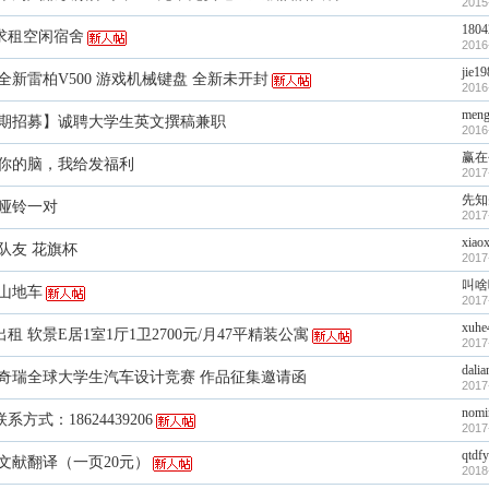
2015
1804
求租空闲宿舍
2016
jie19
全新雷柏V500 游戏机械键盘 全新未开封
2016
meng
期招募】诚聘大学生英文撰稿兼职
2016
赢在
你的脑，我给发福利
2017
先知
哑铃一对
2017
xiaox
队友 花旗杯
2017
叫啥
山地车
2017
xuhe
出租 软景E居1室1厅1卫2700元/月47平精装公寓
2017
dalia
17奇瑞全球大学生汽车设计竞赛 作品征集邀请函
2017
nomi
联系方式：18624439206
2017
qtdfy
文献翻译（一页20元）
2018