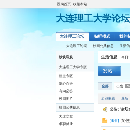
设为首页
收藏本站
大连理工大学论坛
大连理工论坛
贴吧模式
我的
大连理工论坛
校园公共信息
生活信
生活信息
版块导航
今日:
大连理工大学专版
大
»
›
›
新生专区
随心而语
全部
出售
26
有问必答
全部主题
最新
校园图片
校园公共信息
公告:
论坛
大连交友
女包
[
出售
]
求职就业
连