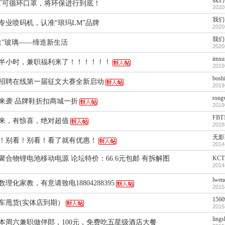
我们
ET可循环口罩，将环保进行到底！
2020
我们
专业喷码机，认准“琅玛LM”品牌
2020
我们
途”玻璃——缔造新生活
2020
imxu
半小时，兼职福利来了！！！！！！
2019
bosh
招聘在线第一届征文大赛全新启动
2019
rong
来袭 品牌鞋折扣商城一折
2019
FBT
来，有惊喜，绝对超值
2018
无影
！别看！别看！看了就有优惠！
2014
聚合物锂电池移动电源 论坛特价：66.6元包邮 有拆解图
KCT
2014
lwen
数理化家教，有意请致电18804288395
2015
1560
车甩货(实体店到期）
2015
lings
本周六兼职做伴郎，100元，免费吃五星级酒店大餐