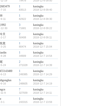
-11-19
79478
2018-12-8 09:50
2683479
1
kaxingka
-7-15
83513
2018-12-8 09:40
88
1
kaxingka
-9-11
82922
2018-12-8 09:30
1992
3
kaxingka
-12-30
71681
2018-12-8 09:22
今天
2
kaxingka
-2-17
50408
2018-12-8 09:11
先觉
1
kaxingka
-3-25
80474
2018-12-7 15:04
iaolin
1
kaxingka
-4-28
34909
2018-12-7 14:54
呢
2
kaxingka
-5-24
271028
2018-12-7 14:39
455143400
1
kaxingka
-6-13
249385
2018-12-7 14:29
nligonglun
5
kaxingka
-6-16
248605
2018-12-7 14:19
ngcn
7
kaxingka
-11-9
327939
2018-12-7 14:11
z
1
kaxingka
-3-1
243315
2018-12-7 13:59