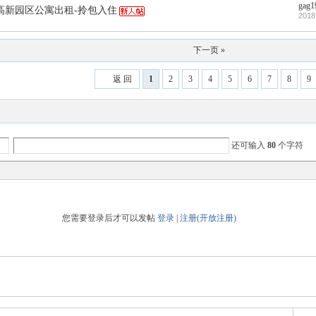
gag1
高新园区公寓出租-拎包入住
2018
下一页 »
返 回
1
2
3
4
5
6
7
8
9
还可输入
80
个字符
您需要登录后才可以发帖
登录
|
注册(开放注册)