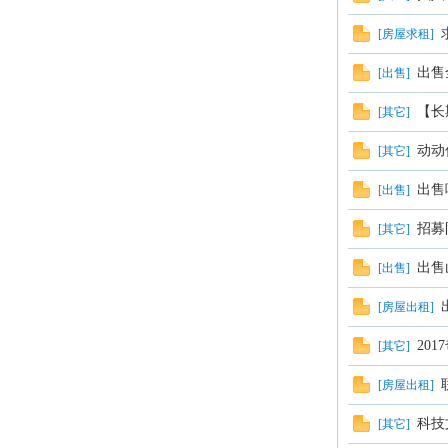
[
房屋求租
]
出售
[
出售
]
【长
[
其它
]
大
动动
[
其它
]
出售
[
出售
]
招募
[
其它
]
出售
[
出售
]
[
房屋出租
]
20
[
其它
]
学
[
房屋出租
]
科技
[
其它
]