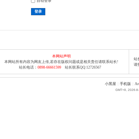
自动登录
登录
本网站声明
站长
本网站所有内容为网友上传,若存在版权问题或是相关责任请联系站长!
请
站长电话：
0898-66661599
站长联系QQ:12726567
小黑屋
|
手机版
|
Ar
GMT+8, 2026-8-