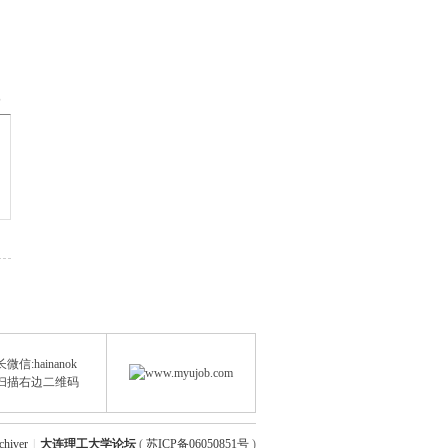
部
微信:hainanok
扫描右边二维码
chiver
|
大连理工大学论坛
(
苏ICP备06050851号
)