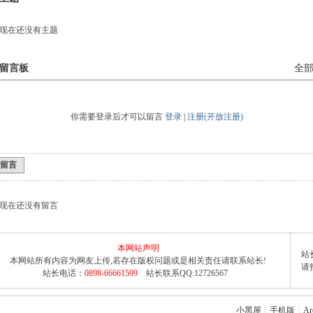
现在还没有主题
留言板
全
你需要登录后才可以留言
登录
|
注册(开放注册)
留言
现在还没有留言
本网站声明
站长
本网站所有内容为网友上传,若存在版权问题或是相关责任请联系站长!
请
站长电话：
0898-66661599
站长联系QQ:12726567
小黑屋
|
手机版
|
Ar