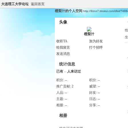
大连理工大学论坛
返回首页
橙梨汁的个人空间
http://9znz7.bbstui.com/dlut/?48
头像
橙梨汁
收听TA
加为好友
给我留言
打个招呼
发送消息
统计信息
已有
--
人来访过
积分:
--
积分:
--
推广贡献:
2
威望:
--
人品:
--
好友:
--
主题:
--
日志:
--
相册:
--
分享:
--
相册