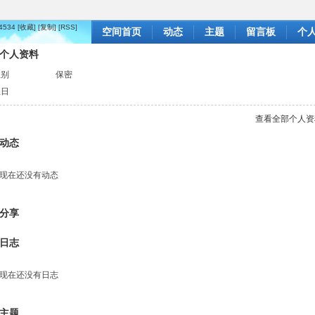
84534
[收藏]
[复制]
[RSS]
空间首页
动态
主题
留言板
个
个人资料
性别
保密
生日
查看全部个人资
动态
现在还没有动态
分享
日志
现在还没有日志
主题