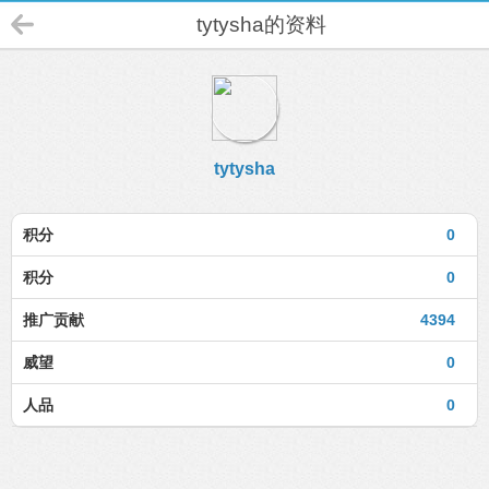
tytysha的资料
tytysha
积分
0
积分
0
推广贡献
4394
威望
0
人品
0